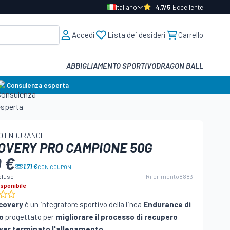
Italiano
4.7/5
Eccellente
Accedi
Lista dei desideri
Carrello
ABBIGLIAMENTO SPORTIVO
DRAGON BALL
Consulenza esperta
RO ENDURANCE
OVERY PRO CAMPIONE 50G
0 €
1,71 €
CON COUPON
cluse
Riferimento
8883
sponibile
covery
è un integratore sportivo della linea
Endurance di
o
progettato per
migliorare il processo di recupero
ver terminato l'allenamento.