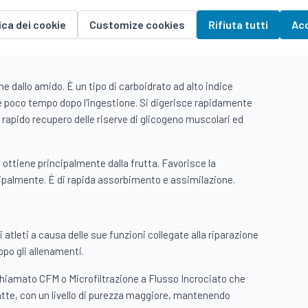
 e sicuro per il consumo.
ica dei cookie
Customize cookies
Rifiuta tutti
Ac
?
ne dallo amido. È un tipo di carboidrato ad alto indice
e poco tempo dopo l'ingestione. Si digerisce rapidamente
 rapido recupero delle riserve di glicogeno muscolari ed
 ottiene principalmente dalla frutta. Favorisce la
ncipalmente. È di rapida assorbimento e assimilazione.
 atleti a causa delle sue funzioni collegate alla riparazione
po gli allenamenti.
 chiamato CFM o Microfiltrazione a Flusso Incrociato che
latte, con un livello di purezza maggiore, mantenendo