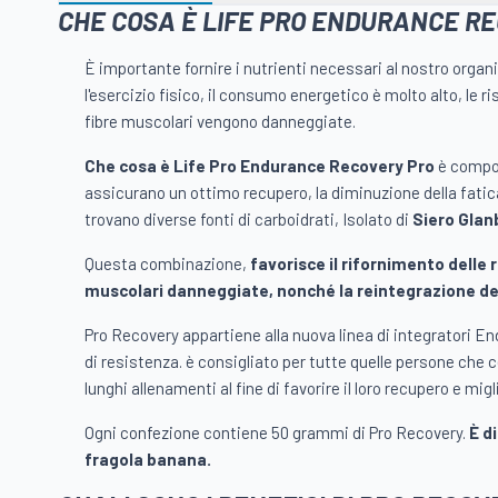
CHE COSA È LIFE PRO ENDURANCE R
È importante fornire i nutrienti necessari al nostro org
l'esercizio fisico, il consumo energetico è molto alto, le r
fibre muscolari vengono danneggiate.
Che cosa è Life Pro Endurance Recovery Pro
è compos
assicurano un ottimo recupero, la diminuzione della fatica
trovano diverse fonti di carboidrati, Isolato di
Siero Glan
Questa combinazione,
favorisce il rifornimento delle r
muscolari danneggiate, nonché la reintegrazione dei
Pro Recovery appartiene alla nuova linea di integratori En
di resistenza. è consigliato per tutte quelle persone che 
lunghi allenamenti al fine di favorire il loro recupero e migl
Ogni confezione contiene 50 grammi di Pro Recovery.
È d
fragola banana.