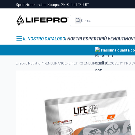
Spedizione gratis: Spagna 25 € · Int’l 120 €*
IL NOSTRO CATALOGO
I NOSTRI ESPERTI
PIÙ VENDUTI
NOVI
Massima qualità c
Lifepro Nutrition®
>
ENDURANCE
>
LIFE PRO ENDURANCE RECOVERY PRO C