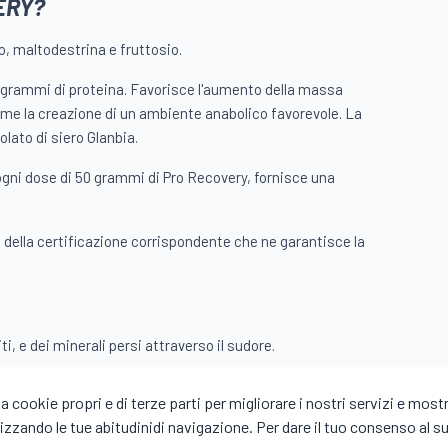
ERY?
o, maltodestrina e fruttosio.
3 grammi di proteina. Favorisce l'aumento della massa
come la creazione di un ambiente anabolico favorevole. La
solato di siero Glanbia.
gni dose di 50 grammi di Pro Recovery, fornisce una
 della certificazione corrispondente che ne garantisce la
ti, e dei minerali persi attraverso il sudore.
celerare il processo di recupero prima del prossimo
 cookie propri e di terze parti per migliorare i nostri servizi e mostr
izzando le tue abitudinidi navigazione. Per dare il tuo consenso al suo