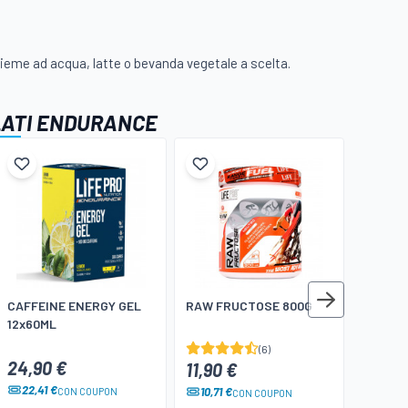
ieme ad acqua, latte o bevanda vegetale a scelta.
LATI ENDURANCE
CAFFEINE ENERGY GEL
RAW FRUCTOSE 800G
ENERGY
12x60ML
(6)
24,90 €
24,90
11,90 €
22,41 €
22,41
10,71 €
CON COUPON
CON COUPON