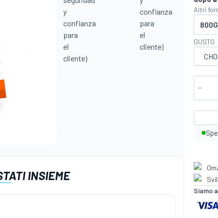
Altri fo
800G
GUSTO
Spe
Omag
TATI INSIEME
Svi
Siamo af