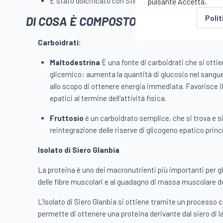
È stato dolcificato con Stevia: un dolcificante adatto
pulsante Accetta.
Polit
DI COSA È COMPOSTO PRO RECOVERY
Carboidrati:
Maltodestrina
È una fonte di carboidrati che si ottie
glicemico: aumenta la quantità di glucosio nel sangu
allo scopo di ottenere energia immediata. Favorisce il
epatici al termine dell'attività fisica.
Fruttosio
è un carboidrato semplice, che si trova e si
reintegrazione delle riserve di glicogeno epatico pri
Isolato di Siero Glanbia
La proteina è uno dei macronutrienti più importanti per gli
delle fibre muscolari e al guadagno di massa muscolare do
L'Isolato di Siero Glanbia si ottiene tramite un processo
permette di ottenere una proteina derivante dal siero di 