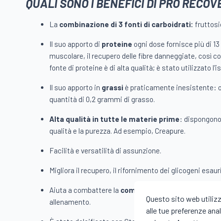
QUALI SONO I BENEFICI DI PRO RECOV
La
combinazione di 3 fonti di carboidrati:
fruttosi
Il suo apporto di
proteine
ogni dose fornisce più di 1
muscolare, il recupero delle fibre danneggiate, così 
fonte di proteine è di alta qualità; è stato utilizzato l'i
Il suo apporto in
grassi
è praticamente inesistente: o
quantità di 0,2 grammi di grasso.
Alta qualità in tutte le materie prime
: dispongono
qualità e la purezza. Ad esempio, Creapure.
Facilità e versatilità di assunzione.
Migliora il recupero, il rifornimento dei glicogeni esauri
Aiuta a combattere la
comparsa della fatica
e ad ac
Questo sito web utilizza
allenamento.
alle tue preferenze anal