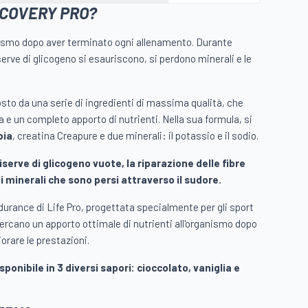
ECOVERY PRO?
anismo dopo aver terminato ogni allenamento. Durante
iserve di glicogeno si esauriscono, si perdono minerali e le
to da una serie di ingredienti di massima qualità, che
 e un completo apporto di nutrienti. Nella sua formula, si
bia
, creatina Creapure e due minerali: il potassio e il sodio.
iserve di glicogeno vuote, la riparazione delle fibre
 minerali che sono persi attraverso il sudore.
durance di Life Pro, progettata specialmente per gli sport
cercano un apporto ottimale di nutrienti all'organismo dopo
iorare le prestazioni.
isponibile in 3 diversi sapori: cioccolato, vaniglia e