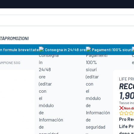
TÀ
PROMOZIONI
on formule brevettate
Consegna in 24/48 ore
Pagamenti 100% sicuri
AMPIONE 50G
LIFE P
REC
1,9
Tasse in
Non di
Pro Re
Life Pr
dopo a