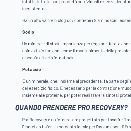
intatte tutte le sue proprietà nutrizionali e senza denatur
inesistente.
Ha un alto valore biologico: contiene i 9 aminoacidi essenz
Sodio
Un minerale di vitale importanza per regolare l'idratazione
coinvolto in funzioni come il mantenimento della pression
glucosia a livello intestinale.
Potassio
È un minerale, che, insieme al precedente, fa parte degli e
dell'esercizio fisico. È necessario per la contrazione musco
insieme alle proteine, per poter realizzare la sintesi prote
QUANDO PRENDERE PRO RECOVERY?
Pro Recovery è un integratore progettato per favorire il r
l'esercizio fisico. Il momento ideale per l'assunzione di P